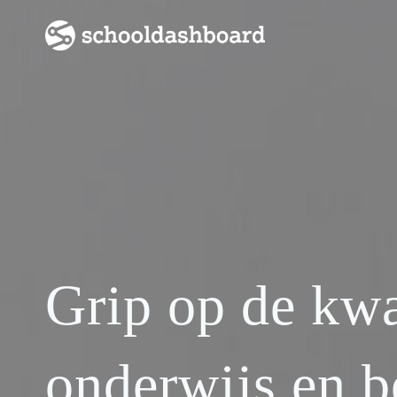
Skip
to
content
Grip op de kwa
onderwijs en b