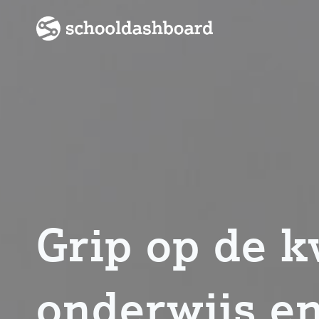
Skip
to
content
Grip op de k
onderwijs en