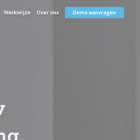
Werkwijze
Over ons
Demo aanvragen
w
ng.